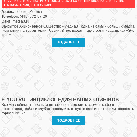
СМИ, издательства
,
Издательства журналов
,
Книжное издательство
,
Печатные сми
,
Печать книг
Адрес:
Россия: Москва
Телефон:
(495) 772-97-20
Сайт:
media3.ru
Закрытое Акционерное Общество «Медиа3» одна из самых больших медиа
-компаний на территории России. В нее входят такие организации, как «Экс
тра М...
ПОДРОБНЕЕ
E-YOU.RU - ЭНЦИКЛОПЕДИЯ ВАШИХ ОТЗЫВОВ
Все мы любим отдыхать, и интересно проводить время в кафе и
ресторанах, пабах и клубах, проводить отпуск в пансионатах или посещать
горнолыжные...
ПОДРОБНЕЕ