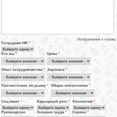
Изображение к отзыву
Сотрудник HR
*
Кто вы
*
Цены
*
Опыт сотрудничества
*
Зарплата
*
Соответствие з/п рынку
*
Общее впечатление
*
Соц.пакет
*
Карьерный рост
*
Коллектив
*
Руководство
Условия труда
*
Сервис
*