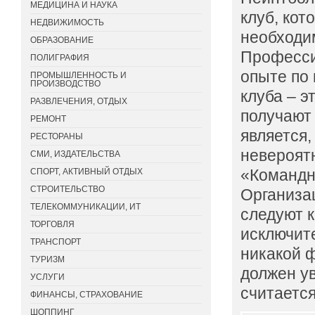
МЕДИЦИНА И НАУКА
клуб, кот
НЕДВИЖИМОСТЬ
необходи
ОБРАЗОВАНИЕ
Професси
ПОЛИГРАФИЯ
опыте по
ПРОМЫШЛЕННОСТЬ И
ПРОИЗВОДСТВО
клуба – э
РАЗВЛЕЧЕНИЯ, ОТДЫХ
получают 
РЕМОНТ
является,
РЕСТОРАНЫ
невероят
СМИ, ИЗДАТЕЛЬСТВА
«Командн
СПОРТ, АКТИВНЫЙ ОТДЫХ
СТРОИТЕЛЬСТВО
Организа
ТЕЛЕКОММУНИКАЦИИ, ИТ
следуют к
ТОРГОВЛЯ
исключите
ТРАНСПОРТ
никакой 
ТУРИЗМ
должен у
УСЛУГИ
считаетс
ФИНАНСЫ, СТРАХОВАНИЕ
ШОППИНГ