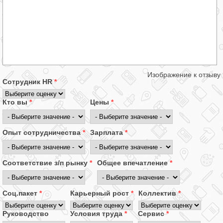
Изображение к отзыву
Сотрудник HR
*
Кто вы
*
Цены
*
Опыт сотрудничества
*
Зарплата
*
Соответствие з/п рынку
*
Общее впечатление
*
Соц.пакет
*
Карьерный рост
*
Коллектив
*
Руководство
Условия труда
*
Сервис
*