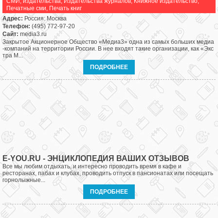
СМИ, издательства
,
Издательства журналов
,
Книжное издательство
,
Печатные сми
,
Печать книг
Адрес:
Россия: Москва
Телефон:
(495) 772-97-20
Сайт:
media3.ru
Закрытое Акционерное Общество «Медиа3» одна из самых больших медиа
-компаний на территории России. В нее входят такие организации, как «Экс
тра М...
ПОДРОБНЕЕ
E-YOU.RU - ЭНЦИКЛОПЕДИЯ ВАШИХ ОТЗЫВОВ
Все мы любим отдыхать, и интересно проводить время в кафе и
ресторанах, пабах и клубах, проводить отпуск в пансионатах или посещать
горнолыжные...
ПОДРОБНЕЕ