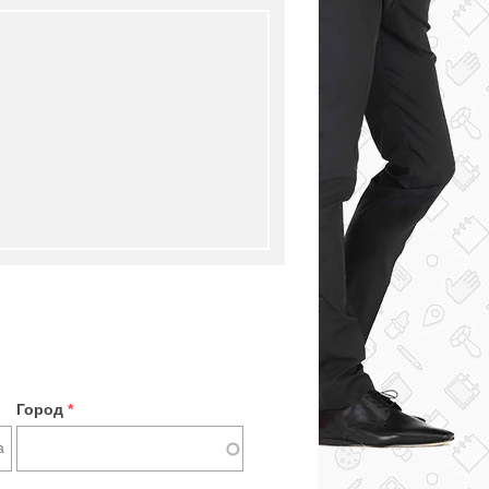
Город
*