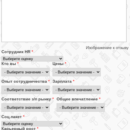
Изображение к отзыву
Сотрудник HR
*
Кто вы
*
Цены
*
Опыт сотрудничества
*
Зарплата
*
Соответствие з/п рынку
*
Общее впечатление
*
Соц.пакет
*
Карьерный рост
*