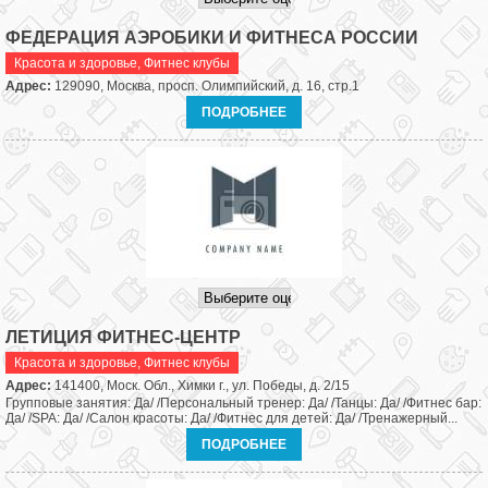
ФЕДЕРАЦИЯ АЭРОБИКИ И ФИТНЕСА РОССИИ
Красота и здоровье
,
Фитнес клубы
Адрес:
129090, Москва, просп. Олимпийский, д. 16, стр.1
ПОДРОБНЕЕ
ЛЕТИЦИЯ ФИТНЕС-ЦЕНТР
Красота и здоровье
,
Фитнес клубы
Адрес:
141400, Моск. Обл., Химки г., ул. Победы, д. 2/15
Групповые занятия: Да/ /Персональный тренер: Да/ /Танцы: Да/ /Фитнес бар:
Да/ /SPA: Да/ /Салон красоты: Да/ /Фитнес для детей: Да/ /Тренажерный...
ПОДРОБНЕЕ