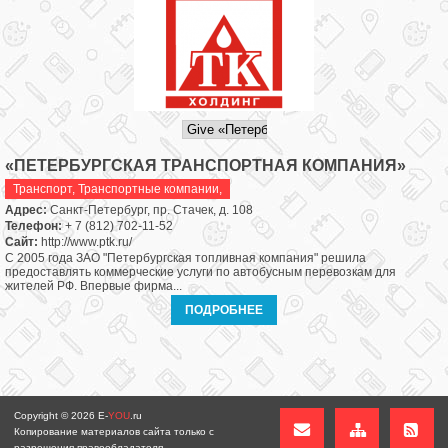
«ПЕТЕРБУРГСКАЯ ТРАНСПОРТНАЯ КОМПАНИЯ»
Транспорт
,
Транспортные компании,
Адрес:
Санкт-Петербург, пр. Стачек, д. 108
Телефон:
+ 7 (812) 702-11-52
Сайт:
http://www.ptk.ru/
С 2005 года ЗАО "Петербургская топливная компания" решила
предоставлять коммерческие услуги по автобусным перевозкам для
жителей РФ. Впервые фирма...
ПОДРОБНЕЕ
Copyright © 2026
E-
YOU
.ru
Копирование материалов сайта только с
разрешения правообладателя.