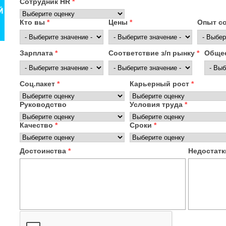
Сотрудник HR
*
Кто вы
*
Цены
*
Опыт с
Зарплата
*
Соответствие з/п рынку
*
Общее
Соц.пакет
*
Карьерный рост
*
Руководство
Условия труда
*
Качество
*
Сроки
*
Достоинства
*
Недостат