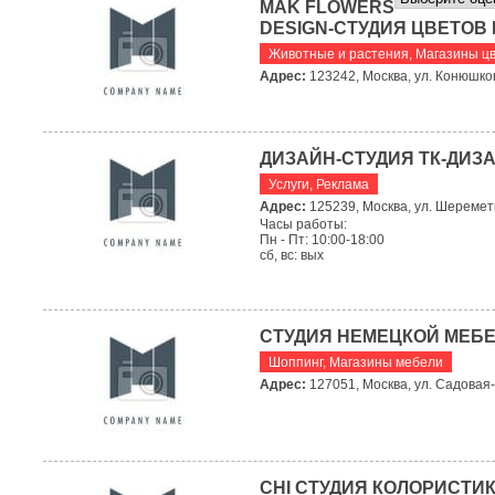
MAK FLOWERS
DESIGN-СТУДИЯ ЦВЕТОВ
Животные и растения
,
Магазины ц
Адрес:
123242, Москва, ул. Конюшковс
ДИЗАЙН-СТУДИЯ ТК-ДИЗ
Услуги
,
Реклама
Адрес:
125239, Москва, ул. Шереметь
Часы работы:
Пн - Пт: 10:00-18:00
сб, вс: вых
СТУДИЯ НЕМЕЦКОЙ МЕБ
Шоппинг
,
Магазины мебели
Адрес:
127051, Москва, ул. Садовая-К
CHI СТУДИЯ КОЛОРИСТИ