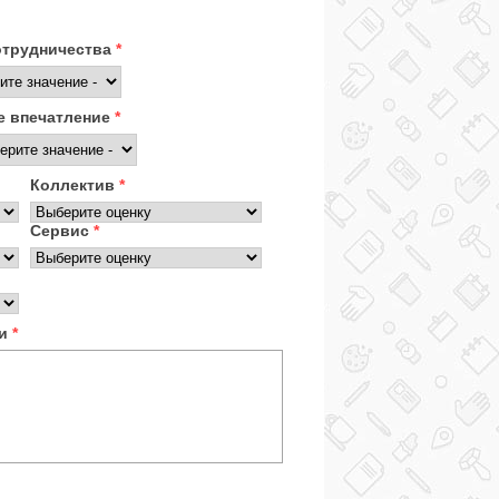
отрудничества
*
 впечатление
*
Коллектив
*
Сервис
*
ки
*