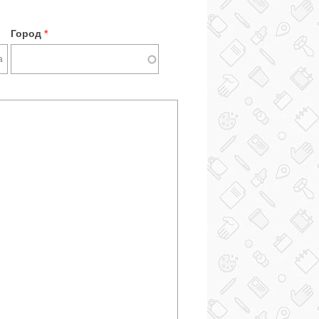
Город
*