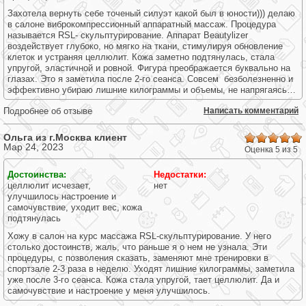
Захотела вернуть себе точеный силуэт какой был в юности))) делаю
в салоне виброкомпрессионный аппаратный массаж. Процедура
называется RSL- скульптурирование. Аппарат Beautylizer
воздействует глубоко, но мягко на ткани, стимулируя обновление
клеток и устраняя целлюлит. Кожа заметно подтянулась, стала
упругой, эластичной и ровной. Фигура преображается буквально на
глазах. Это я заметила после 2-го сеанса. Совсем безболезненно и
эффективно убираю лишние килограммы и объемы, не напрягаясь…
Подробнее об отзыве
Написать комментарий
Ольга из г.
Москва
клиент
Мар 24, 2023
Оценка 5 из 5
Достоинства:
Недостатки:
целлюлит исчезает,
нет
улучшилось настроение и
самочувствие, уходит вес, кожа
подтянулась
Хожу в салон на курс массажа RSL-скульптурирование. У него
столько достоинств, жаль, что раньше я о нем не узнала. Эти
процедуры, с позволения сказать, заменяют мне тренировки в
спортзале 2-3 раза в неделю. Уходят лишние килограммы, заметила
уже после 3-го сеанса. Кожа стала упругой, тает целлюлит. Да и
самочувствие и настроение у меня улучшилось.