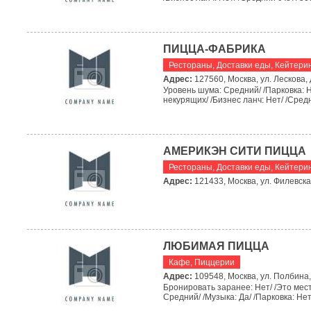
ПИЦЦА-ФАБРИКА
Рестораны
,
Доставки еды, Кейтери
Адрес:
127560, Москва, ул. Лескова, д
Уровень шума: Средний/ /Парковка: Н
некурящих/ /Бизнес ланч: Нет/ /Средни
АМЕРИКЭН СИТИ ПИЦЦА
Рестораны
,
Доставки еды, Кейтери
Адрес:
121433, Москва, ул. Филевска
ЛЮБИМАЯ ПИЦЦА
Кафе
,
Пиццерии
Адрес:
109548, Москва, ул. Полбина, 
Бронировать заранее: Нет/ /Это мес
Средний/ /Музыка: Да/ /Парковка: Нет/