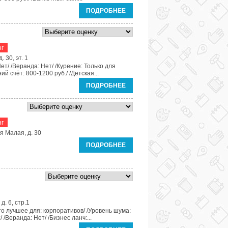
ПОДРОБНЕЕ
нг
. 30, эт. 1
ет/ /Веранда: Нет/ /Курение: Только для
й счёт: 800-1200 руб./ /Детская...
ПОДРОБНЕЕ
нг
я Малая, д. 30
ПОДРОБНЕЕ
д. 6, стр.1
то лучшее для: корпоративов/ /Уровень шума:
 /Веранда: Нет/ /Бизнес ланч:...