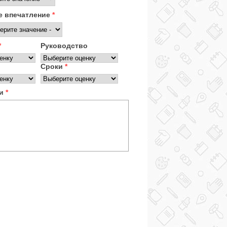
 впечатление
*
*
Руководство
Сроки
*
ки
*