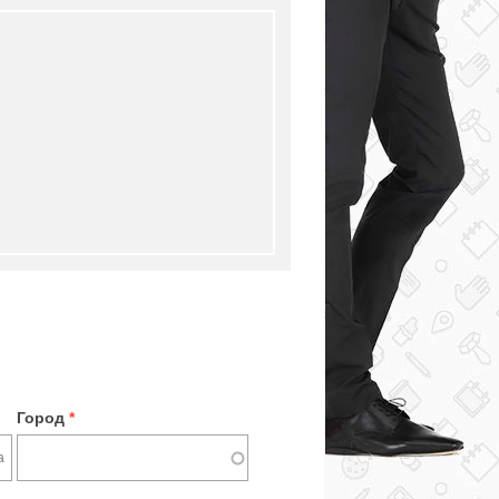
Город
*