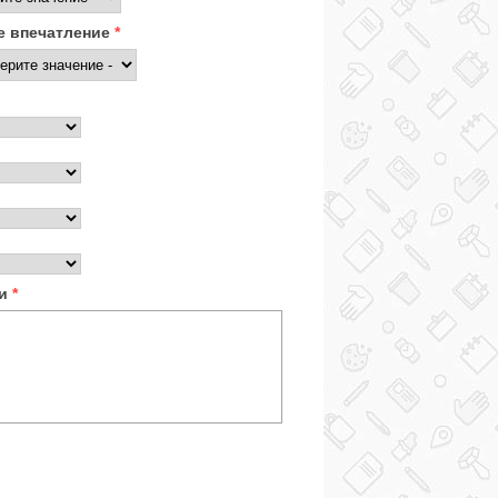
 впечатление
*
ки
*