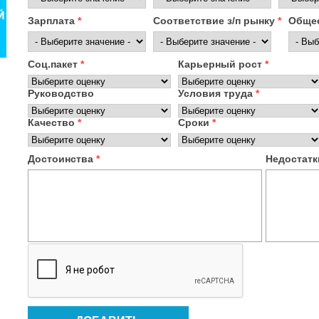
Зарплата
*
Соответствие з/п рынку
*
Общее
Соц.пакет
*
Карьерный рост
*
Руководство
Условия труда
*
Качество
*
Сроки
*
Достоинства
*
Недостат