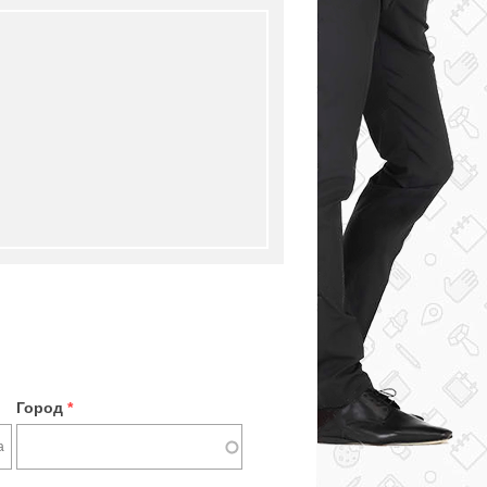
Город
*