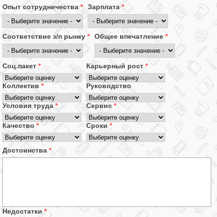
Опыт сотрудничества
*
Зарплата
*
Соответствие з/п рынку
*
Общее впечатление
*
Соц.пакет
*
Карьерный рост
*
Коллектив
*
Руководство
Условия труда
*
Сервис
*
Качество
*
Сроки
*
Достоинства
*
Недостатки
*