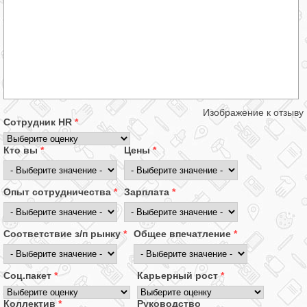
Изображение к отзыву
Сотрудник HR
*
Кто вы
*
Цены
*
Опыт сотрудничества
*
Зарплата
*
Соответствие з/п рынку
*
Общее впечатление
*
Соц.пакет
*
Карьерный рост
*
Коллектив
*
Руководство