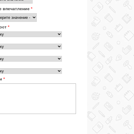
 впечатление
*
ост
*
ки
*