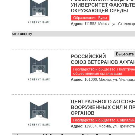
УНИВЕРСИТЕТ ФАКУЛЬТЕ
ОКРУЖАЮЩЕЙ СРЕДЫ
Образование
,
Вузы
Адрес:
111558, Москва, ул. Сталеваро
РОССИЙСКИЙ
СОЮЗ ВЕТЕРАНОВ АФГА
Государство и общество
,
Политичес
общественные организации
Адрес:
101000, Москва, ул. Мясницка
ЦЕНТРАЛЬНОГО АО СОВЕ
ВООРУЖЕННЫХ СИЛ И П
ОРГАНОВ
Государство и общество
,
Социальн
Адрес:
119034, Москва, ул. Пречисте