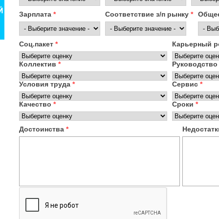
Зарплата
*
Соответствие з/п рынку
*
Общее
Соц.пакет
*
Карьерный р
Коллектив
*
Руководство
Условия труда
*
Сервис
*
Качество
*
Сроки
*
Достоинства
*
Недостат