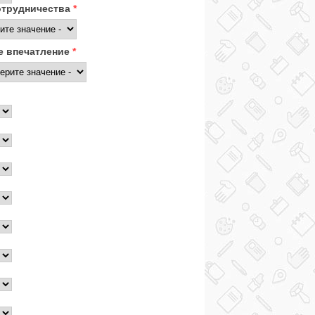
отрудничества
*
 впечатление
*