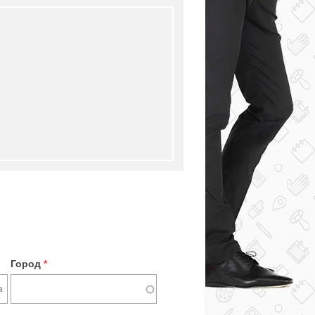
Город
*