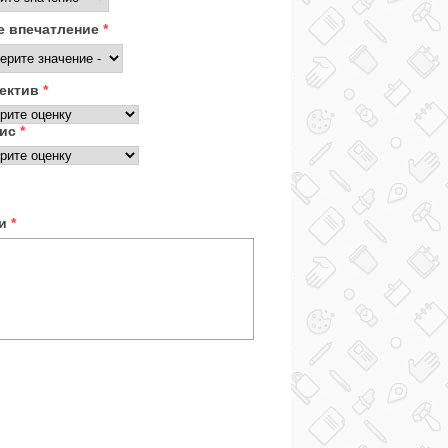
 впечатление
*
ектив
*
вис
*
ки
*