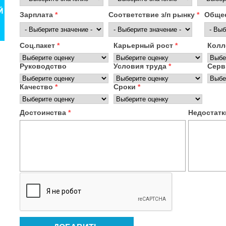
Зарплата
*
Соответствие з/п рынку
*
Общее
Соц.пакет
*
Карьерный рост
*
Колл
Руководство
Условия труда
*
Сер
Качество
*
Сроки
*
Достоинства
*
Недостат