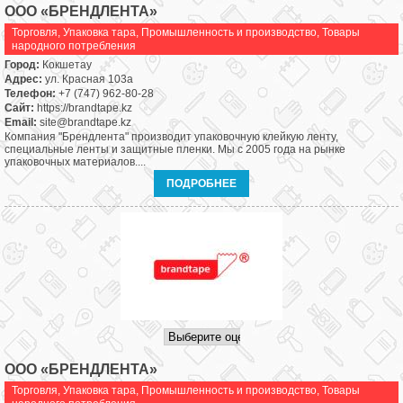
ООО «БРЕНДЛЕНТА»
Торговля
,
Упаковка тара
,
Промышленность и производство
,
Товары
народного потребления
Город:
Кокшетау
Адрес:
ул. Красная 103а
Телефон:
+7 (747) 962-80-28
Сайт:
https://brandtape.kz
Email:
site@brandtape.kz
Компания "Брендлента" производит упаковочную клейкую ленту,
специальные ленты и защитные пленки. Мы с 2005 года на рынке
упаковочных материалов....
ПОДРОБНЕЕ
ООО «БРЕНДЛЕНТА»
Торговля
,
Упаковка тара
,
Промышленность и производство
,
Товары