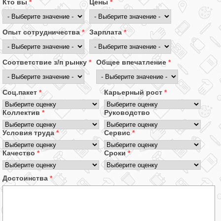
Кто вы
*
Цены
*
Опыт сотрудничества
*
Зарплата
*
Соответствие з/п рынку
*
Общее впечатление
*
Соц.пакет
*
Карьерный рост
*
Коллектив
*
Руководство
Условия труда
*
Сервис
*
Качество
*
Сроки
*
Достоинства
*