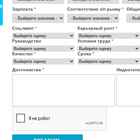
Зарплата
*
Соответствие з/п рынку
*
Общее
Соц.пакет
*
Карьерный рост
*
Руководство
Условия труда
*
Качество
*
Сроки
*
Достоинства
*
Недостат