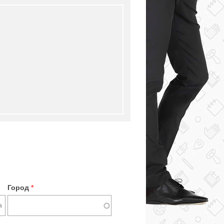
Город
*