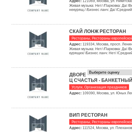
Адрес:
121069, Москва, ул. Никитска
Живая музыка: Нет/ /Парковка: Да/ /В
некурящ./ /Бизнес ланч: Да/ /Средний 
СКАЙ ЛОНЖ РЕСТОРАН
Рестораны
,
Рестораны европейской
Адрес:
119334, Москва, просп. Ленин
Живая музыка: Нет/ /Парковка: Да/ /В
курящих/ /Бизнес ланч: Нет/ /Средний
ДВОРЕ
Ц СЧАСТЬЯ - БАНКЕТНЫ
Услуги
,
Организация праздников
Адрес:
109390, Москва, ул. Юных Лен
ВИП РЕСТОРАН
Рестораны
,
Рестораны европейской
Адрес:
111524, Москва, ул. Плеханова