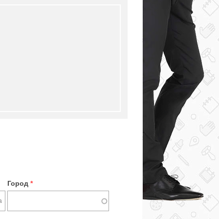
Город
*