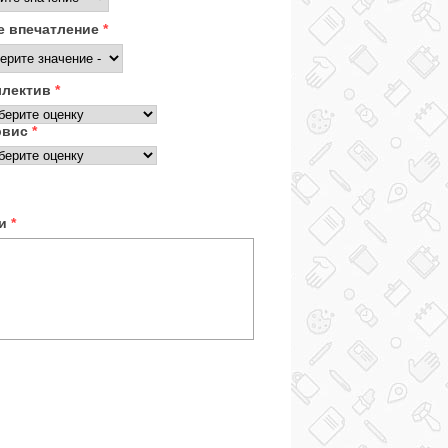
 впечатление
*
ллектив
*
рвис
*
ки
*