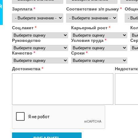
Зарплата
*
Соответствие з/п рынку
*
Общее
Соц.пакет
*
Карьерный рост
*
Ко
Руководство
Условия труда
*
Се
Качество
*
Сроки
*
Достоинства
*
Недостат