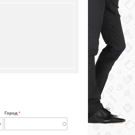
Город
*