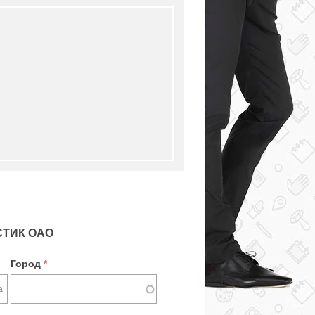
СТИК ОАО
Город
*