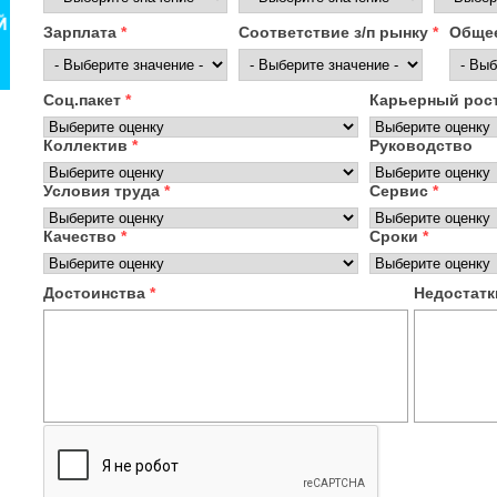
Зарплата
*
Соответствие з/п рынку
*
Общее
Соц.пакет
*
Карьерный рос
Коллектив
*
Руководство
Условия труда
*
Сервис
*
Качество
*
Сроки
*
Достоинства
*
Недостат