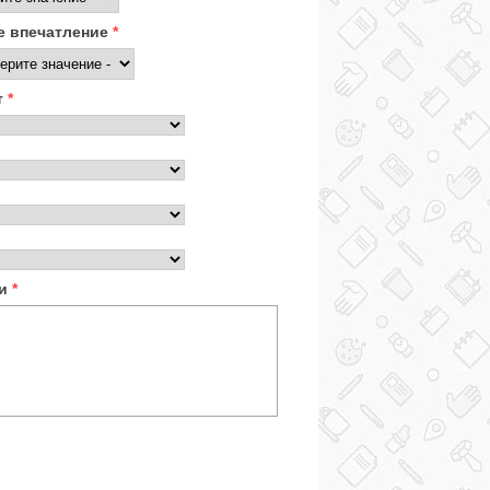
 впечатление
*
т
*
ки
*