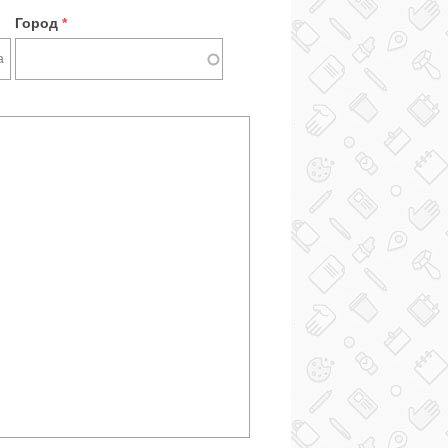
Город
*