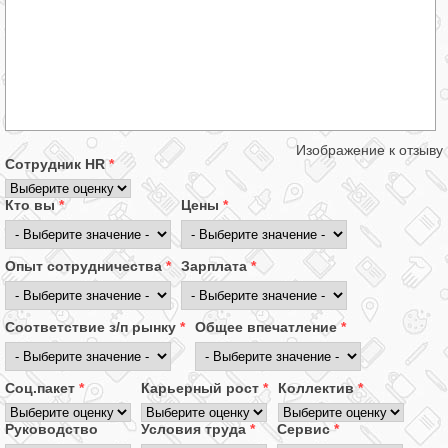
Изображение к отзыву
Сотрудник HR
*
Кто вы
*
Цены
*
Опыт сотрудничества
*
Зарплата
*
Соответствие з/п рынку
*
Общее впечатление
*
Соц.пакет
*
Карьерный рост
*
Коллектив
*
Руководство
Условия труда
*
Сервис
*