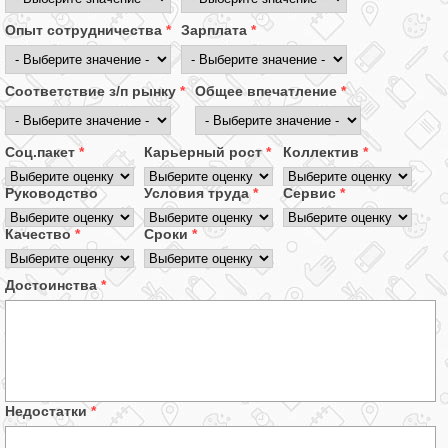
Опыт сотрудничества
*
Зарплата
*
Соответствие з/п рынку
*
Общее впечатление
*
Соц.пакет
*
Карьерный рост
*
Коллектив
*
Руководство
Условия труда
*
Сервис
*
Качество
*
Сроки
*
Достоинства
*
Недостатки
*