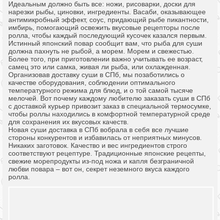
Идеальным должно быть все: ножи, рисоварки, доски для
нарезки рыбы, циновки, ингредиенты. Васаби, оказывающее
антимикробный эффект, соус, придающий рыбе пикантности,
имбирь, помогающий освежить вкусовые рецепторы после
ролла, чтобы каждый последующий кусочек казался первым.
Истинный японский повар сообщит вам, что рыба для суши
должна пахнуть не рыбой, а морем. Морем и свежестью.
Более того, при приготовлении важно учитывать ее возраст,
самец это или самка, живая ли рыба, или охлажденная.
Организовав доставку суши в СПб, мы позаботились о
качестве оборудования, соблюдении оптимального
температурного режима для блюд, и о той самой тысяче
мелочей. Вот почему каждому любителю заказать суши в СПб
с доставкой курьер привозит заказ в специальной термосумке,
чтобы роллы находились в комфортной температурной среде
для сохранения их вкусовых качеств.
Новая суши доставка в СПб вобрала в себя все лучшие
стороны конкурентов и избавилась от неприятных минусов.
Никаких заготовок. Качество и вес ингредиентов строго
соответствуют рецептуре. Традиционные японские рецепты,
свежие морепродукты из-под ножа и капля безграничной
любви повара – вот он, секрет неземного вкуса каждого
ролла.