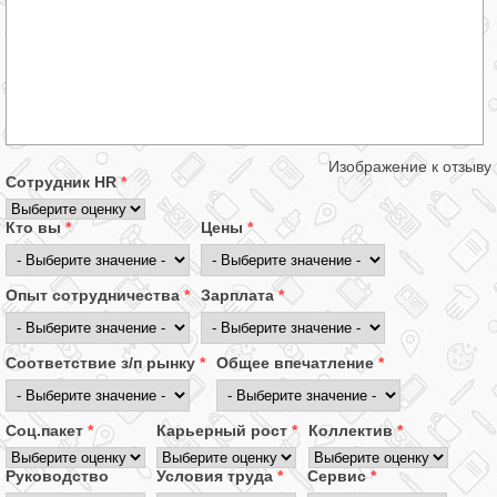
Изображение к отзыву
Сотрудник HR
*
Кто вы
*
Цены
*
Опыт сотрудничества
*
Зарплата
*
Соответствие з/п рынку
*
Общее впечатление
*
Соц.пакет
*
Карьерный рост
*
Коллектив
*
Руководство
Условия труда
*
Сервис
*