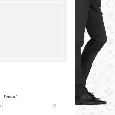
Город
*