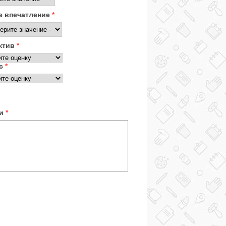
 впечатление
*
ктив
*
ис
*
ки
*