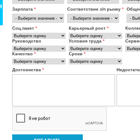
Зарплата
*
Соответствие з/п рынку
*
Общее
Соц.пакет
*
Карьерный рост
*
Колле
Руководство
Условия труда
*
Серв
Качество
*
Сроки
*
Достоинства
*
Недостат