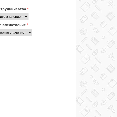
отрудничества
*
 впечатление
*