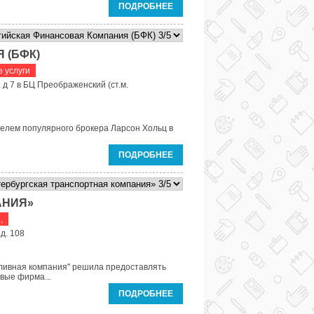
ПОДРОБНЕЕ
 (БФК)
 услуги
 д 7 в БЦ Преображенский (ст.м.
елем популярного брокера Ларсон Хольц в
ПОДРОБНЕЕ
АНИЯ»
,
 д. 108
пливная компания" решила предоставлять
вые фирма...
ПОДРОБНЕЕ