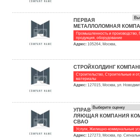
ПЕРВАЯ
МЕТАЛЛОЛОМНАЯ КОМП
Промышленность и производство
,
продукция, оборудование
Адрес:
105264, Москва,
СТРОЙХОЛДИНГ КОМПАН
Строительство
,
Строительные и о
материалы
Адрес:
127015, Москва, ул. Новодми
УПРАВ
ЛЯЮЩАЯ КОМПАНИЯ КО
СВАО
Услуги
,
Жилищно-коммунальные ус
Адрес:
127273, Москва, пр. Сигнальн