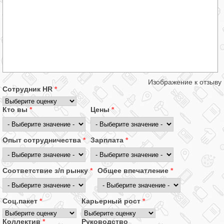
Изображение к отзыву
Сотрудник HR
*
Кто вы
*
Цены
*
Опыт сотрудничества
*
Зарплата
*
Соответствие з/п рынку
*
Общее впечатление
*
Соц.пакет
*
Карьерный рост
*
Коллектив
*
Руководство