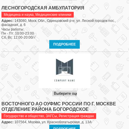
ЛЕСНОГОРОДСКАЯ АМБУЛАТОРИЯ
Медицина и наука
,
Медицинские клиники
Адрес:
143080, Моск. Обл., Одинцовский р-н, ул. Лесной городок пос.,
фасадная, д. 6
Часы работы:
Пн - Пт: 10:00-23:00
Сб, Вс: 12:00-20:00/ /
ПОДРОБНЕЕ
ВОСТОЧНОГО АО ОУФМС РОССИИ ПО Г. МОСКВЕ
ОТДЕЛЕНИЕ РАЙОНА БОГОРОДСКОЕ
Государство и общество
,
ЗАГСы, Регистрация граждан
Адрес:
107564, Москва, ул. Краснобогатырская, д. 13А