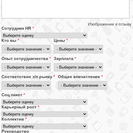
Изображение к отзыву
Сотрудник HR
*
Кто вы
*
Цены
*
Опыт сотрудничества
*
Зарплата
*
Соответствие з/п рынку
*
Общее впечатление
*
Соц.пакет
*
Карьерный рост
*
Коллектив
*
Руководство