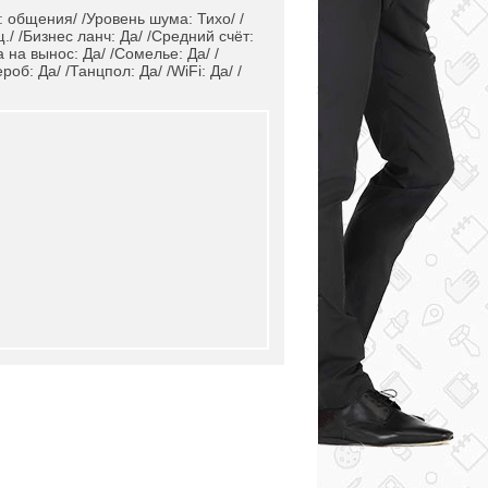
: общения/ /Уровень шума: Тихо/ /
./ /Бизнес ланч: Да/ /Средний счёт:
 на вынос: Да/ /Сомелье: Да/ /
б: Да/ /Танцпол: Да/ /WiFi: Да/ /