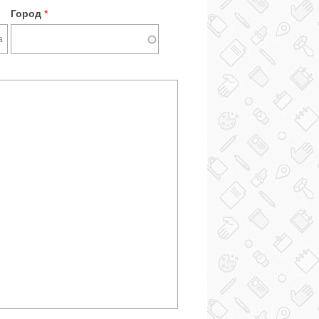
Город
*