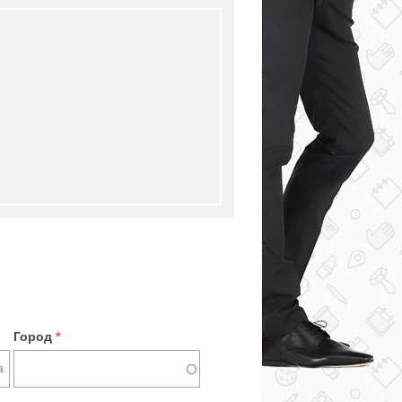
Город
*