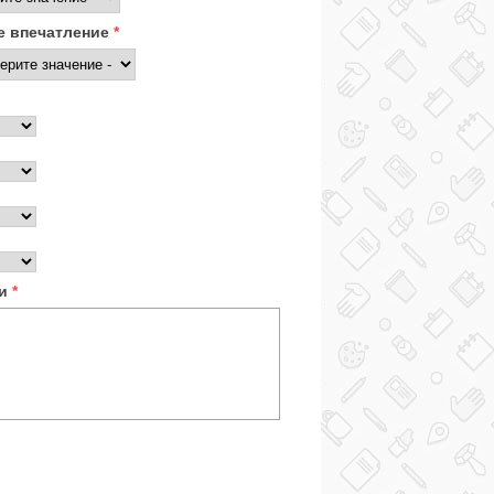
 впечатление
*
ки
*