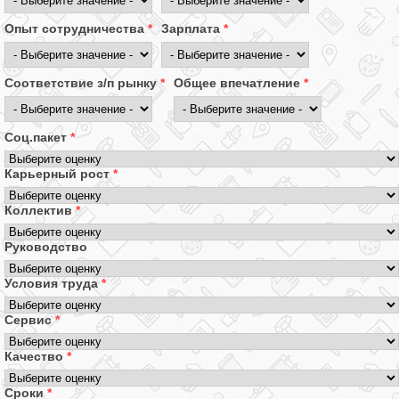
Опыт сотрудничества
*
Зарплата
*
Соответствие з/п рынку
*
Общее впечатление
*
Соц.пакет
*
Карьерный рост
*
Коллектив
*
Руководство
Условия труда
*
Сервис
*
Качество
*
Сроки
*