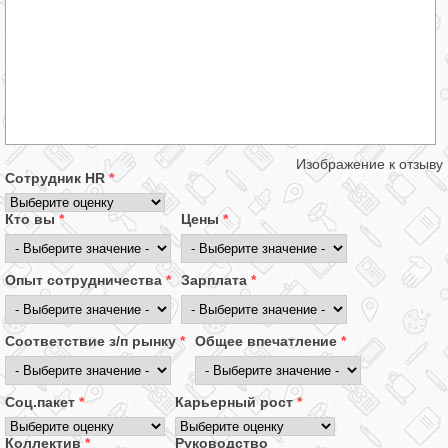
Изображение к отзыву
Сотрудник HR
*
Кто вы
*
Цены
*
Опыт сотрудничества
*
Зарплата
*
Соответствие з/п рынку
*
Общее впечатление
*
Соц.пакет
*
Карьерный рост
*
Коллектив
*
Руководство