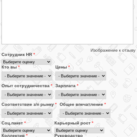
Изображение к отзыву
Сотрудник HR
*
Кто вы
*
Цены
*
Опыт сотрудничества
*
Зарплата
*
Соответствие з/п рынку
*
Общее впечатление
*
Соц.пакет
*
Карьерный рост
*
Коллектив
*
Руководство