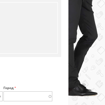
Город
*