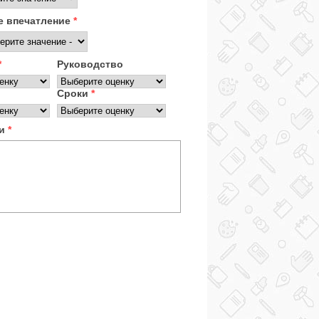
 впечатление
*
*
Руководство
Сроки
*
ки
*