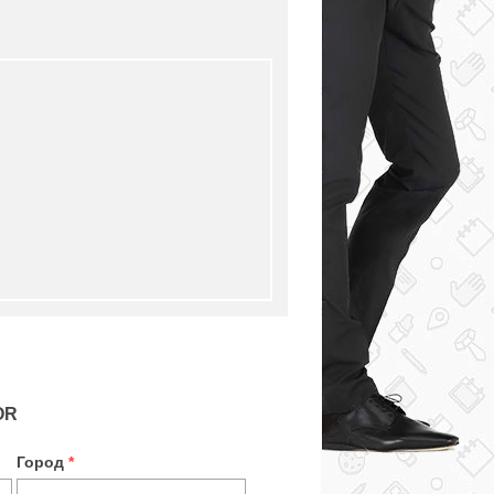
OR
Город
*