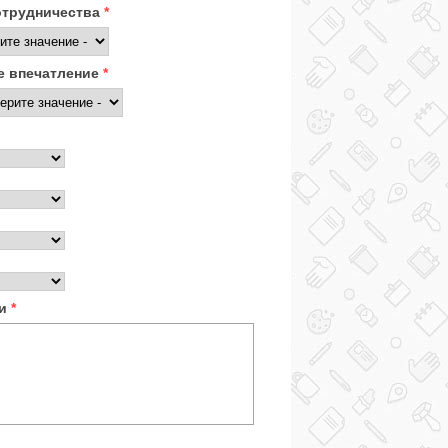
отрудничества
*
 впечатление
*
ки
*