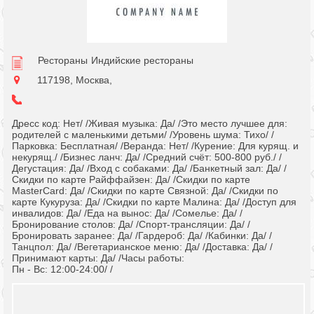
Рестораны
Индийские рестораны
117198, Москва,
Дресс код: Нет/ /Живая музыка: Да/ /Это место лучшее для:
родителей с маленькими детьми/ /Уровень шума: Тихо/ /
Парковка: Бесплатная/ /Веранда: Нет/ /Курение: Для курящ. и
некурящ./ /Бизнес ланч: Да/ /Средний счёт: 500-800 руб./ /
Дегустация: Да/ /Вход с собаками: Да/ /Банкетный зал: Да/ /
Скидки по карте Райффайзен: Да/ /Скидки по карте
MasterCard: Да/ /Скидки по карте Связной: Да/ /Скидки по
карте Кукуруза: Да/ /Скидки по карте Малина: Да/ /Доступ для
инвалидов: Да/ /Еда на вынос: Да/ /Сомелье: Да/ /
Бронирование столов: Да/ /Спорт-трансляции: Да/ /
Бронировать заранее: Да/ /Гардероб: Да/ /Кабинки: Да/ /
Танцпол: Да/ /Вегетарианское меню: Да/ /Доставка: Да/ /
Принимают карты: Да/ /Часы работы:
Пн - Вс: 12:00-24:00/ /