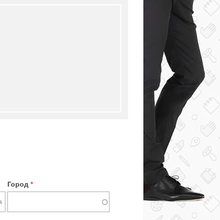
Город
*