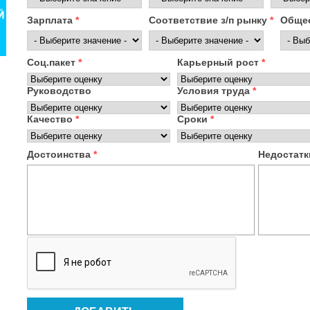
Зарплата
*
Соответствие з/п рынку
*
Общее
Соц.пакет
*
Карьерный рост
*
Руководство
Условия труда
*
Качество
*
Сроки
*
Достоинства
*
Недостат