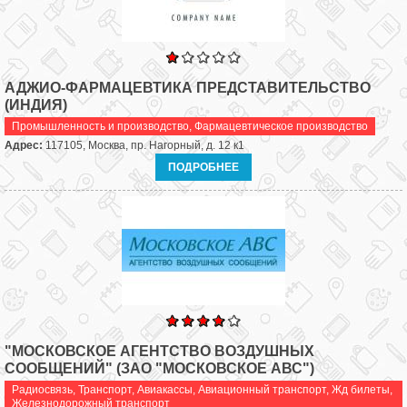
АДЖИО-ФАРМАЦЕВТИКА ПРЕДСТАВИТЕЛЬСТВО
(ИНДИЯ)
Промышленность и производство
,
Фармацевтическое производство
Адрес:
117105, Москва, пр. Нагорный, д. 12 к1
ПОДРОБНЕЕ
"МОСКОВСКОЕ АГЕНТСТВО ВОЗДУШНЫХ
СООБЩЕНИЙ" (ЗАО "МОСКОВСКОЕ АВС")
Радиосвязь
,
Транспорт
,
Авиакассы
,
Авиационный транспорт
,
Жд билеты
,
Железнодорожный транспорт