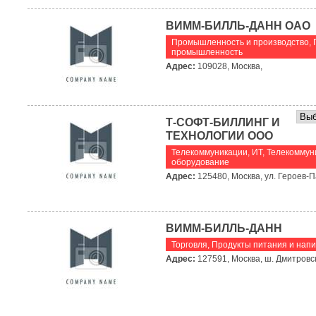
ВИММ-БИЛЛЬ-ДАНН ОАО
Промышленность и производство
,
промышленность
Адрес:
109028, Москва,
Т-СОФТ-БИЛЛИНГ И
ТЕХНОЛОГИИ ООО
Телекоммуникации, ИТ
,
Телекоммун
оборудование
Адрес:
125480, Москва, ул. Героев-П
ВИММ-БИЛЛЬ-ДАНН
Торговля
,
Продукты питания и напи
Адрес:
127591, Москва, ш. Дмитровск