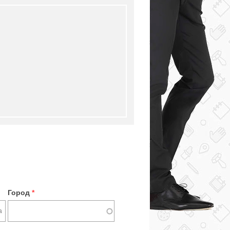
Город
*