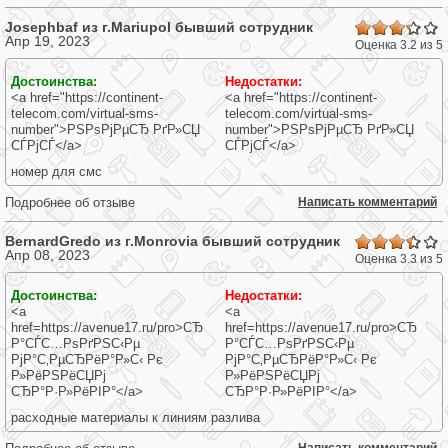
Josephbaf из г.
Mariupol
бывший сотрудник
Апр 19, 2023
.2
Оценка 3.2 из 5
22
22
Достоинства:
Недостатки:
22
22
<a href="https://continent-
<a href="https://continent-
22
telecom.com/virtual-sms-
telecom.com/virtual-sms-
22
number">РЅРѕРјРµСЂ РґР»СЏ
number">РЅРѕРјРµСЂ РґР»СЏ
СЃРјСЃ</a>
СЃРјСЃ</a>
номер для смс
Подробнее об отзыве
Написать комментарий
BernardGredo из г.
Monrovia
бывший сотрудник
Апр 08, 2023
.3
Оценка 3.3 из 5
33
33
Достоинства:
Недостатки:
33
33
<a
<a
33
href=https://avenue17.ru/pro>СЂ
href=https://avenue17.ru/pro>СЂ
33
Р°СЃС…РѕРґРЅС‹Рµ
Р°СЃС…РѕРґРЅС‹Рµ
РјР°С‚РµСЂРёР°Р»С‹ Рє
РјР°С‚РµСЂРёР°Р»С‹ Рє
Р»РёРЅРёСЏРј
Р»РёРЅРёСЏРј
СЂР°Р·Р»РёРІР°</a>
СЂР°Р·Р»РёРІР°</a>
расходные материалы к линиям разлива