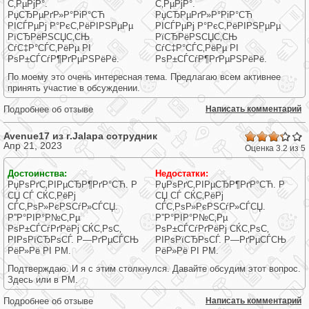
С‚РµРјР°.
С‚РµРјР°.
РџСЂРµРґР»Р°РіР°СЋ
РџСЂРµРґР»Р°РіР°СЋ
РІСЃРµРј Р°РєС‚РёРІРЅРµРµ
РІСЃРµРј Р°РєС‚РёРІРЅРµРµ
РїСЂРёРЅСЏС‚СЊ
РїСЂРёРЅСЏС‚СЊ
СѓС‡Р°СЃС‚РёРµ РІ
СѓС‡Р°СЃС‚РёРµ РІ
РѕР±СЃСѓР¶РґРµРЅРёРё.
РѕР±СЃСѓР¶РґРµРЅРёРё.
По моему это очень интересная тема. Предлагаю всем активнее
принять участие в обсуждении.
Подробнее об отзыве
Написать комментарий
Avenue17 из г.
Jalapa
сотрудник
Апр 21, 2023
.2
Оценка 3.2 из 5
22
22
Достоинства:
Недостатки:
22
22
РџРѕРґС‚РІРµСЂР¶РґР°СЋ. Р
РџРѕРґС‚РІРµСЂР¶РґР°СЋ. Р
22
СЏ СЃ СЌС‚РёРј
СЏ СЃ СЌС‚РёРј
22
СЃС‚РѕР»РєРЅСѓР»СЃСЏ.
СЃС‚РѕР»РєРЅСѓР»СЃСЏ.
Р”Р°РІР°Р№С‚Рµ
Р”Р°РІР°Р№С‚Рµ
РѕР±СЃСѓРґРёРј СЌС‚РѕС‚
РѕР±СЃСѓРґРёРј СЌС‚РѕС‚
РІРѕРїСЂРѕСЃ. Р—РґРµСЃСЊ
РІРѕРїСЂРѕСЃ. Р—РґРµСЃСЊ
РёР»Рё РІ PM.
РёР»Рё РІ PM.
Подтверждаю. И я с этим столкнулся. Давайте обсудим этот вопрос.
Здесь или в PM.
Подробнее об отзыве
Написать комментарий