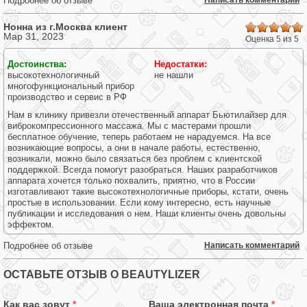
Подробнее об отзыве
Написать комментарий
Нонна из г.
Москва
клиент
Мар 31, 2023
Оценка 5 из 5
Достоинства:
Недостатки:
высокотехнологичный
не нашли
многофункциональный прибор
производство и сервис в РФ
Нам в клинику привезли отечественный аппарат Бьютилайзер для
виброкомпрессионного массажа. Мы с мастерами прошли
бесплатное обучение, теперь работаем не нарадуемся. На все
возникающие вопросы, а они в начале работы, естественно,
возникали, можно было связаться без проблем с клиентской
поддержкой. Всегда помогут разобраться. Наших разработчиков
аппарата хочется только похвалить, приятно, что в России
изготавливают такие высокотехнологичные приборы, кстати, очень
простые в использовании. Если кому интересно, есть научные
публикации и исследования о нем. Наши клиенты очень довольны
эффектом.
Подробнее об отзыве
Написать комментарий
ОСТАВЬТЕ ОТЗЫВ О BEAUTYLIZER
Как вас зовут
*
Ваша электронная почта
*