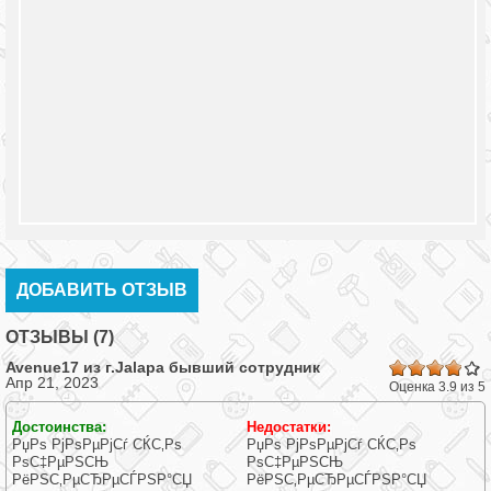
ДОБАВИТЬ ОТЗЫВ
ОТЗЫВЫ (7)
Avenue17 из г.
Jalapa
бывший сотрудник
Апр 21, 2023
.8
Оценка 3.9 из 5
88
88
Достоинства:
Недостатки:
88
88
РџРѕ РјРѕРµРјСѓ СЌС‚Рѕ
РџРѕ РјРѕРµРјСѓ СЌС‚Рѕ
88
РѕС‡РµРЅСЊ
РѕС‡РµРЅСЊ
89
РёРЅС‚РµСЂРµСЃРЅР°СЏ
РёРЅС‚РµСЂРµСЃРЅР°СЏ