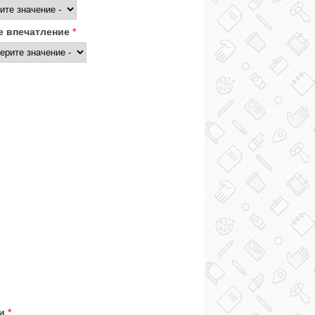
 впечатление
*
ки
*