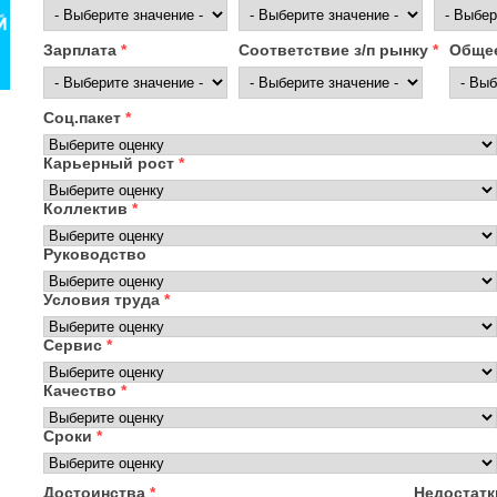
Зарплата
*
Соответствие з/п рынку
*
Общее
Соц.пакет
*
Карьерный рост
*
Коллектив
*
Руководство
Условия труда
*
Сервис
*
Качество
*
Сроки
*
Достоинства
*
Недостат