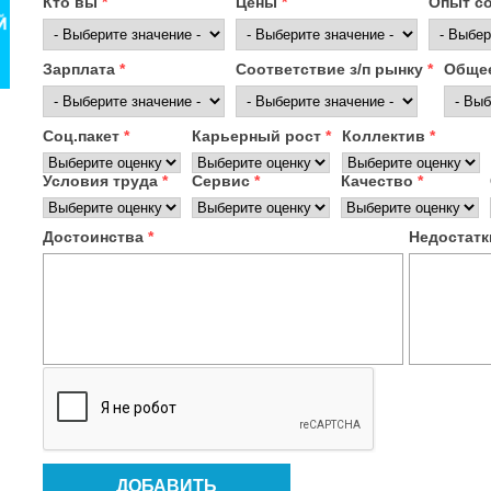
Кто вы
*
Цены
*
Опыт с
Зарплата
*
Соответствие з/п рынку
*
Общее
Соц.пакет
*
Карьерный рост
*
Коллектив
*
Условия труда
*
Сервис
*
Качество
*
Достоинства
*
Недостат