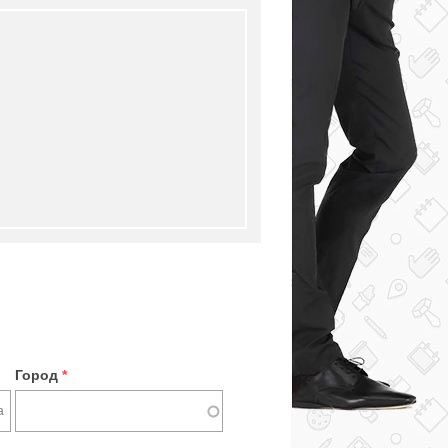
Город
*