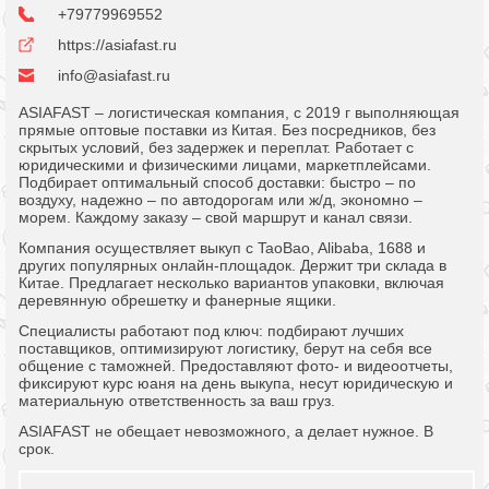
+79779969552
https://asiafast.ru
info@asiafast.ru
ASIAFAST – логистическая компания, с 2019 г выполняющая
прямые оптовые поставки из Китая. Без посредников, без
скрытых условий, без задержек и переплат. Работает с
юридическими и физическими лицами, маркетплейсами.
Подбирает оптимальный способ доставки: быстро – по
воздуху, надежно – по автодорогам или ж/д, экономно –
морем. Каждому заказу – свой маршрут и канал связи.
Компания осуществляет выкуп с TaoBao, Alibaba, 1688 и
других популярных онлайн-площадок. Держит три склада в
Китае. Предлагает несколько вариантов упаковки, включая
деревянную обрешетку и фанерные ящики.
Специалисты работают под ключ: подбирают лучших
поставщиков, оптимизируют логистику, берут на себя все
общение с таможней. Предоставляют фото- и видеоотчеты,
фиксируют курс юаня на день выкупа, несут юридическую и
материальную ответственность за ваш груз.
ASIAFAST не обещает невозможного, а делает нужное. В
срок.