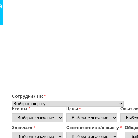
Сотрудник HR
*
Кто вы
*
Цены
*
Опыт с
Зарплата
*
Соответствие з/п рынку
*
Общее