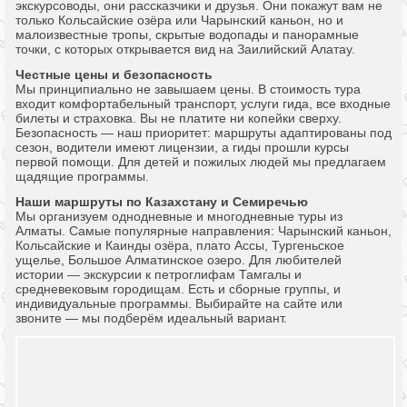
экскурсоводы, они рассказчики и друзья. Они покажут вам не
только Кольсайские озёра или Чарынский каньон, но и
малоизвестные тропы, скрытые водопады и панорамные
точки, с которых открывается вид на Заилийский Алатау.
Честные цены и безопасность
Мы принципиально не завышаем цены. В стоимость тура
входит комфортабельный транспорт, услуги гида, все входные
билеты и страховка. Вы не платите ни копейки сверху.
Безопасность — наш приоритет: маршруты адаптированы под
сезон, водители имеют лицензии, а гиды прошли курсы
первой помощи. Для детей и пожилых людей мы предлагаем
щадящие программы.
Наши маршруты по Казахстану и Семиречью
Мы организуем однодневные и многодневные туры из
Алматы. Самые популярные направления: Чарынский каньон,
Кольсайские и Каинды озёра, плато Ассы, Тургеньское
ущелье, Большое Алматинское озеро. Для любителей
истории — экскурсии к петроглифам Тамгалы и
средневековым городищам. Есть и сборные группы, и
индивидуальные программы. Выбирайте на сайте или
звоните — мы подберём идеальный вариант.