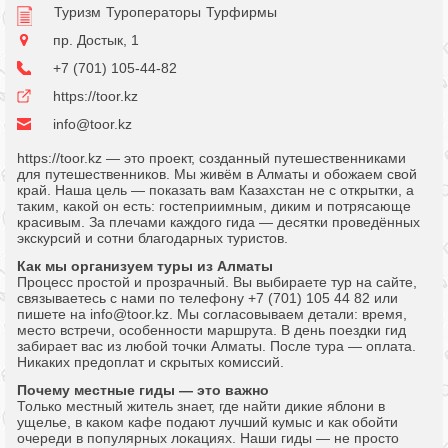
Туризм
Туроператоры
Турфирмы
пр. Достык, 1
+7 (701) 105-44-82
https://toor.kz
info@toor.kz
https://toor.kz — это проект, созданный путешественниками
для путешественников. Мы живём в Алматы и обожаем свой
край. Наша цель — показать вам Казахстан не с открытки, а
таким, какой он есть: гостеприимным, диким и потрясающе
красивым. За плечами каждого гида — десятки проведённых
экскурсий и сотни благодарных туристов.
Как мы организуем туры из Алматы
Процесс простой и прозрачный. Вы выбираете тур на сайте,
связываетесь с нами по телефону +7 (701) 105 44 82 или
пишете на
info@toor.kz
. Мы согласовываем детали: время,
место встречи, особенности маршрута. В день поездки гид
забирает вас из любой точки Алматы. После тура — оплата.
Никаких предоплат и скрытых комиссий.
Почему местные гиды — это важно
Только местный житель знает, где найти дикие яблони в
ущелье, в каком кафе подают лучший кумыс и как обойти
очереди в популярных локациях. Наши гиды — не просто