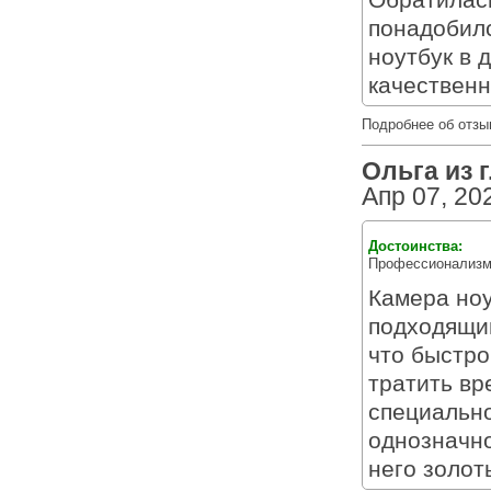
Обратилась
понадобилс
ноутбук в 
качественн
Подробнее об отзы
Ольга из г
Апр 07, 20
Достоинства:
Профессионализм,
Камера ноу
подходящий
что быстро
тратить вр
специально
однозначно
него золот