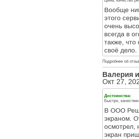
Цена, качество р
Вообще ник
этого серв
очень высо
всегда в о
также, что
своё дело.
Подробнее об отзы
Валерия из
Окт 27, 20
Достоинства:
Быстро, качестве
В ООО Реше
экраном. О
осмотрел, 
экран приш