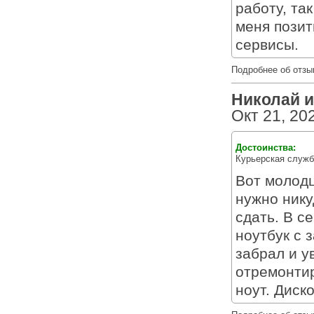
работу, та
меня позит
сервисы.
Подробнее об отзы
Николай из
Окт 21, 20
Достоинства:
Курьерская служб
Вот молодц
нужно нику
сдать. В 
ноутбук с 
забрал и у
отремонтир
ноут. Диск